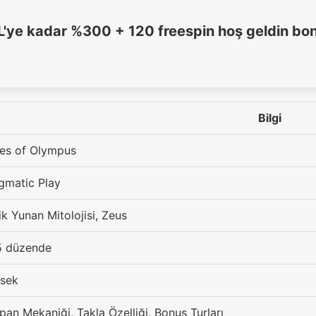
L'ye kadar %300 + 120 freespin hoş geldin bo
Bilgi
es of Olympus
gmatic Play
ik Yunan Mitolojisi, Zeus
 düzende
sek
pan Mekaniği, Takla Özelliği, Bonus Turları