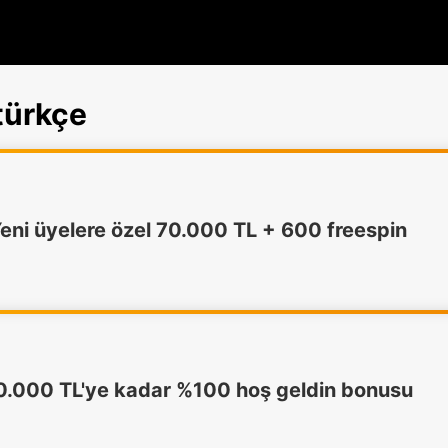
türkçe
eni üyelere özel 70.000 TL + 600 freespin
0.000 TL'ye kadar %100 hoş geldin bonusu