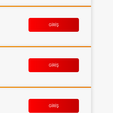
GIRIŞ
GIRIŞ
GIRIŞ