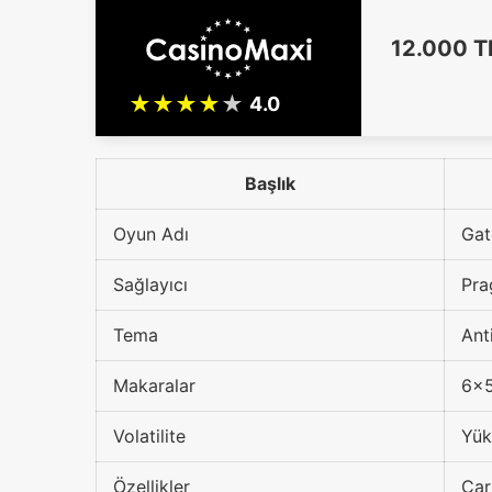
12.000 T
Başlık
Oyun Adı
Gat
Sağlayıcı
Pra
Tema
Ant
Makaralar
6×5
Volatilite
Yük
Özellikler
Çar