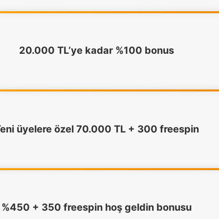
20.000 TL’ye kadar %100 bonus
eni üyelere özel 70.000 TL + 300 freespin
%450 + 350 freespin hoş geldin bonusu